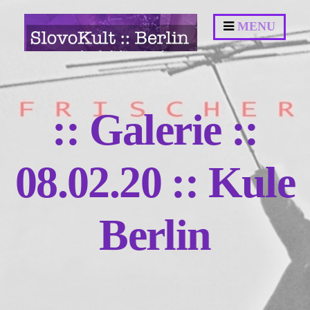
Springe
MENU
zum
Inhalt
:: Galerie ::
08.02.20 :: Kule
Berlin