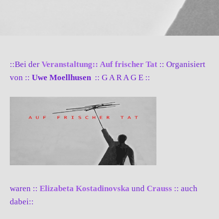
::Bei der
Veranstaltung:: Auf frischer Tat
:: Organisiert
von ::
Uwe Moellhusen
:: G A R A G E ::
waren ::
Elizabeta Kostadinovska
und
Crauss
:: auch
dabei::