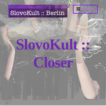
Springe
MENU
zum
Inhalt
SlovoKult ::
Closer