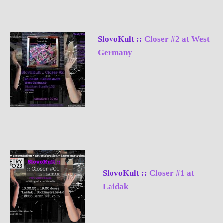
SlovoKult ::
Closer #2 at West
Germany
SlovoKult ::
Closer #1 at
Laidak