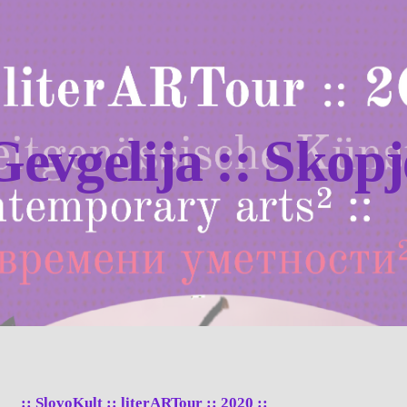
Gevgelija :: Skopj
:: SlovoKult :: literARTour :: 2020 ::