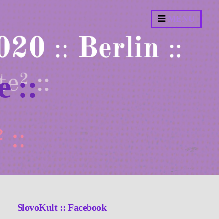
MENU
e ::
SlovoKult :: Facebook