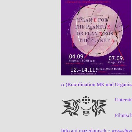
::
(Koordination MK und Organis
Unterst
Filmisc
Info auf mazedonisch ::
www.slov