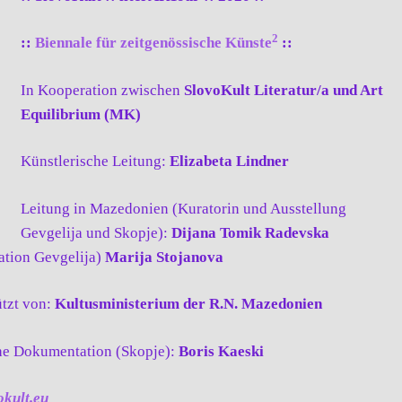
2
::
Biennale für zeitgenössische Künste
::
In Kooperation zwischen
SlovoKult Literatur/a und Art
Equilibrium (MK)
Künstlerische Leitung:
Elizabeta Lindner
Leitung in Mazedonien (Kuratorin und Ausstellung
Gevgelija und Skopje):
Dijana Tomik Radevska
ation Gevgelija)
Marija Stojanova
ützt von:
Kultusministerium der R.N. Mazedonien
he Dokumentation (Skopje):
Boris Kaeski
okult.eu