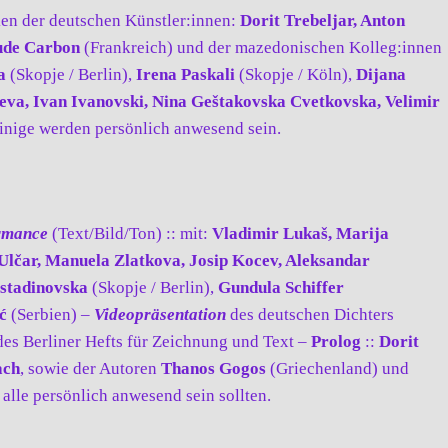
ken der deutschen Künstler:innen:
Dorit Trebeljar, Anton
de Carbon
(Frankreich) und der mazedonischen Kolleg:innen
ka
(Skopje / Berlin),
Irena Paskali
(Skopje / Köln),
Dijana
ieva, Ivan Ivanovski, Nina Geštakovska Cvetkovska, Velimir
inige werden persönlich anwesend sein.
ormance
(Text/Bild/Ton) :: mit:
Vladimir Lukaš, Marija
 Ulčar, Manuela Zlatkova, Josip Kocev, Aleksandar
ostadinovska
(Skopje / Berlin),
Gundula Schiffer
ć
(Serbien) –
Videopräsentation
des deutschen Dichters
es Berliner Hefts für Zeichnung und Text –
Prolog
::
Dorit
ach
, sowie der Autoren
Thanos Gogos
(Griechenland) und
 alle persönlich anwesend sein sollten.