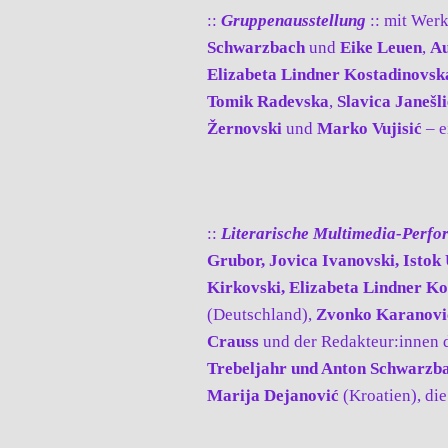
::
Gruppenausstellung
:: mit Wer
Schwarzbach
und
Eike Leuen
,
Au
Elizabeta Lindner Kostadinovs
Tomik Radevska
,
Slavica Janešl
Žernovski
und
Marko Vujisić
– e
::
Literarische Multimedia-Perf
Grubor, Jovica Ivanovski, Istok
Kirkovski, Elizabeta Lindner K
(Deutschland),
Zvonko Karanovi
Crauss
und der Redakteur:innen d
Trebeljahr und Anton Schwarzb
Marija Dejanović
(Kroatien), die