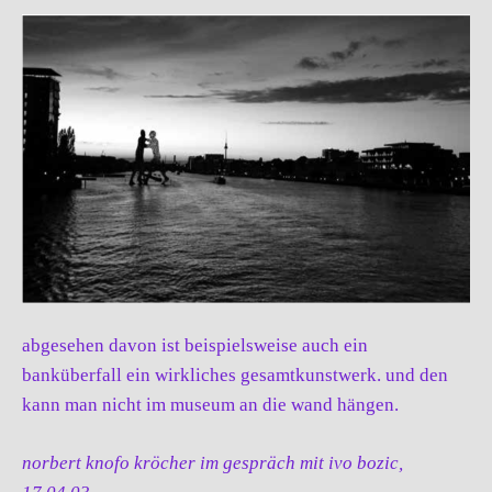
abgesehen davon ist beispielsweise auch ein
banküberfall ein wirkliches gesamtkunstwerk. und den
kann man nicht im museum an die wand hängen.
norbert knofo kröcher im gespräch mit ivo bozic,