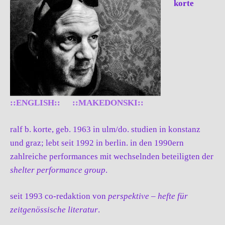
korte
::ENGLISH::
::MAKEDONSKI::
ralf b. korte, geb. 1963 in ulm/do. studien in konstanz
und graz; lebt seit 1992 in berlin. in den 1990ern
zahlreiche performances mit wechselnden beteiligten der
shelter performance group
.
seit 1993 co-redaktion von
perspektive – hefte für
zeitgenössische literatur
.