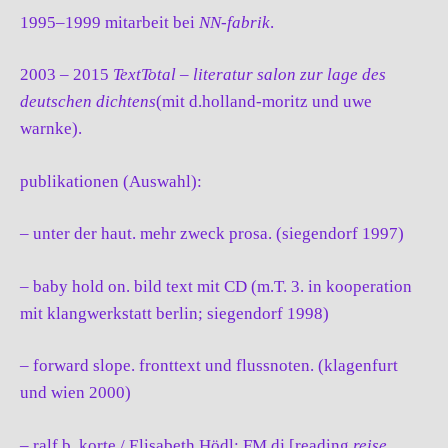
1995–1999 mitarbeit bei
NN-fabrik
.
2003 – 2015
TextTotal – literatur salon zur lage des
deutschen dichtens
(mit d.holland-moritz und uwe
warnke).
publikationen (Auswahl):
– unter der haut. mehr zweck prosa. (siegendorf 1997)
– baby hold on. bild text mit CD (m.T. 3. in kooperation
mit klangwerkstatt berlin; siegendorf 1998)
– forward slope. fronttext und flussnoten. (klagenfurt
und wien 2000)
– ralf b. korte / Elisabeth Hödl: FM dj [reading
reise