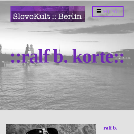
Springe
MENU
zum
Inhalt
::ralf b. korte::
ralf b.