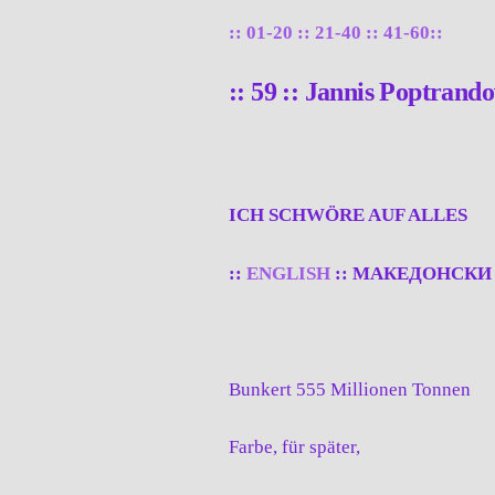
:: 01-20
:: 21-40 ::
41-60::
:: 59 :: Jannis Poptrand
ICH SCHWÖRE AUF ALLES
::
ENGLISH
:: МАКЕДОНСКИ 
Bunkert 555 Millionen Tonnen
Farbe, für später,