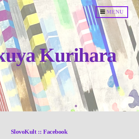
MENU
Takuya Kurihara
SlovoKult :: Facebook