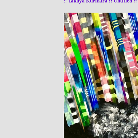
::
Takuya Kurihara :: Untitled :