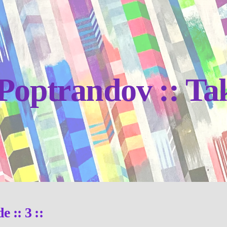
s Poptrandov :: 
 :: 3 ::