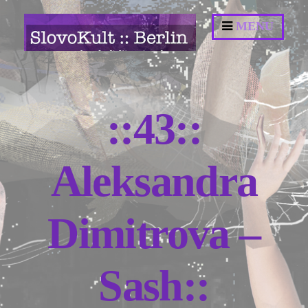
Springe
MENU
zum
Inhalt
::43::
Aleksandra
Dimitrova –
Sash::