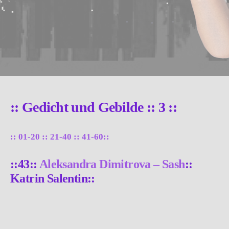
:: Gedicht und Gebilde :: 3 ::
:: 01-20
:: 21-40 ::
41-60::
::43::
Aleksandra Dimitrova – Sash
::
Katrin Salentin::