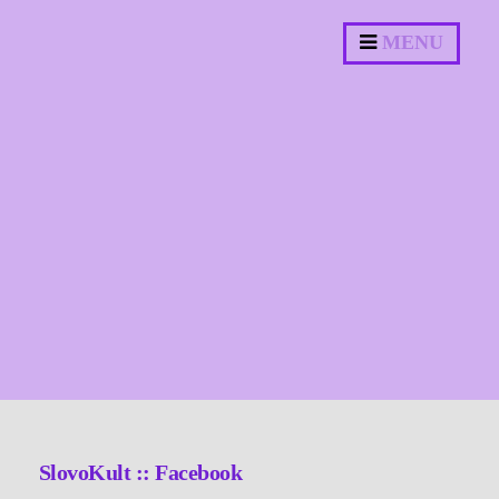
MENU
SlovoKult :: Facebook