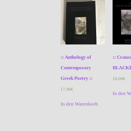
:: Anthology of
:: Crauss
Contemporary
BLACKB
Greek Poetry ::
10.00
€
17.00
€
In den 
In den Warenkorb