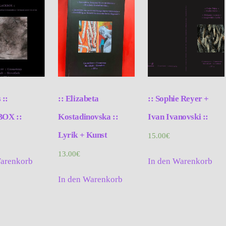
 ::
:: Elizabeta
:: Sophie Reyer +
OX ::
Kostadinovska ::
Ivan Ivanovski ::
Lyrik + Kunst
15.00
€
13.00
€
Warenkorb
In den Warenkorb
In den Warenkorb